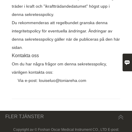
träder i kraft och "ikraftträdandedatumet" högst upp i
denna sekretesspolicy.
Du rekommenderas att regelbundet granska denna
integritetspolicy för eventuella ändringar. Ändringar av
denna sekretesspolicy gäller när de publiceras på den här
sidan.
Kontakta oss

Om du har några frågor om denna sekretesspolicy,
vänligen kontakta oss:
Via e-post: louiseluo@toniareha.com
FLER TJÄNSTER
Copyright av © Foshan Oscar Medical Instrument CO., LTD E-post: