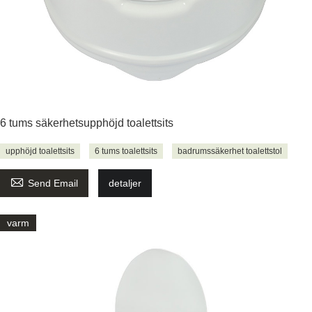
6 tums säkerhetsupphöjd toalettsits
upphöjd toalettsits
6 tums toalettsits
badrumssäkerhet toalettstol

Send Email
detaljer
varm