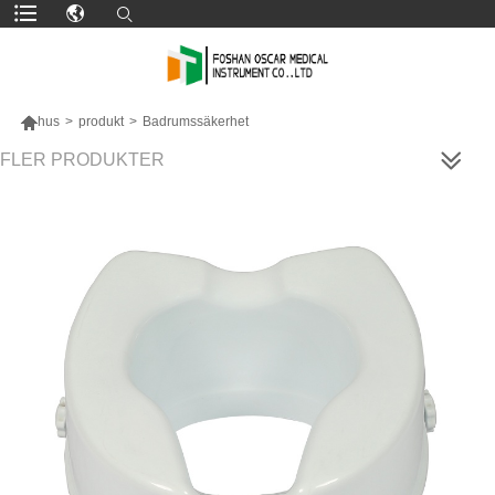

hus
>
produkt
>
Badrumssäkerhet
FLER PRODUKTER