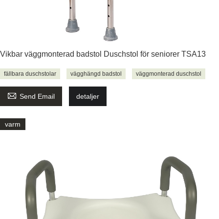
Vikbar väggmonterad badstol Duschstol för seniorer TSA13
fällbara duschstolar
vägghängd badstol
väggmonterad duschstol

Send Email
detaljer
varm