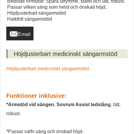
Bedside Armstöd: Spara utrymme, starkt och lätt, robust.
Passar vilken säng som helst och önskad höjd.
Höjdjusterbart sängarmstöd
Halkfritt sängarmstöd

Email
Höjdjusterbart medicinskt sängarmstöd
Höjdjusterbart medicinskt sängarmstöd
Funktioner inklusive:
*Armstöd vid sängen
,
Sovrum Assist ledstång
, lätt,
robust.
*Passar valfri säng och önskad höjd.