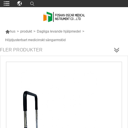

hus
>
produkt
>
Dagliga levande hjälpmedel
>
Höjdjusterbart medicinskt sängarmstöd
FLER PRODUKTER