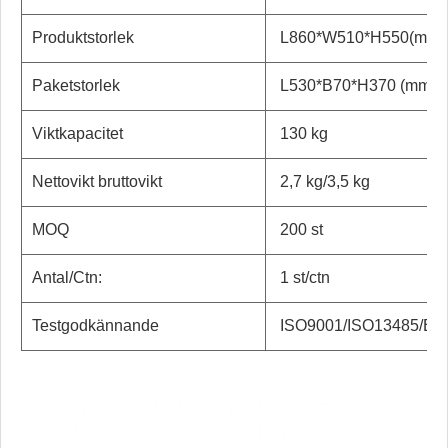
Produktstorlek
L860*W510*H550
(mm)
Paketstorlek
L530*B70*H370 (mm)
Viktkapacitet
130 kg
Nettovikt bruttovikt
2,7 kg/3,5 kg
MOQ
200 st
Antal/Ctn:
1 st/ctn
Testgodkännande
ISO9001/ISO13485/EC